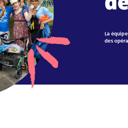
de
La équipe
des opéra