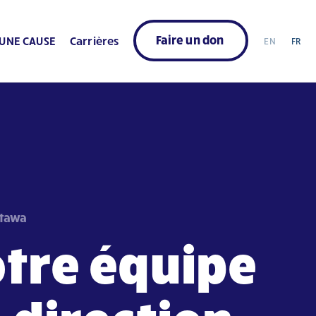
Faire un don
UNE CAUSE
Carrières
EN
FR
ttawa
tre équipe