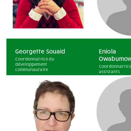
Georgette Souaid
Eniola
Owabumo
Coordonnatrice du
développement
Coordonnatrice
communautaire
assistants