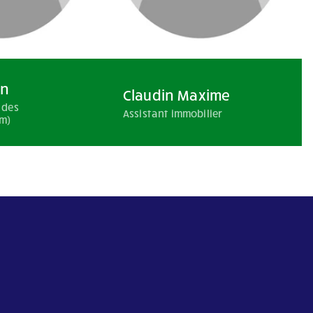
in
Claudin Maxime
 des
Assistant immobilier
im)