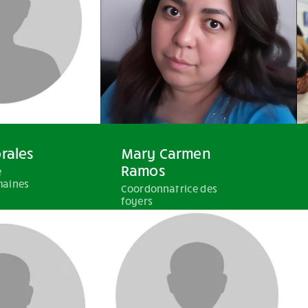
rales
Mary Carmen
Ramos
e
maines
Coordonnatrice des
foyers