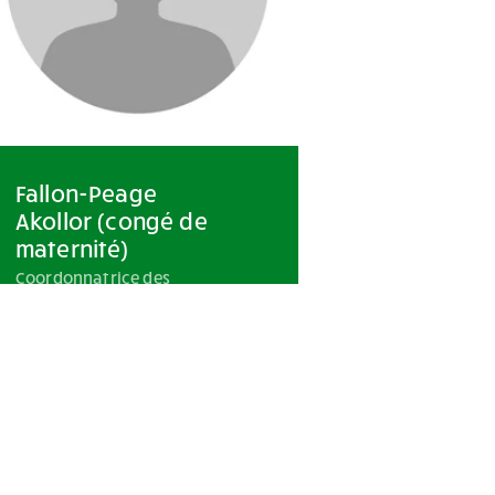
Fallon-Peage
Akollor (congé de
maternité)
Coordonnatrice des
finances